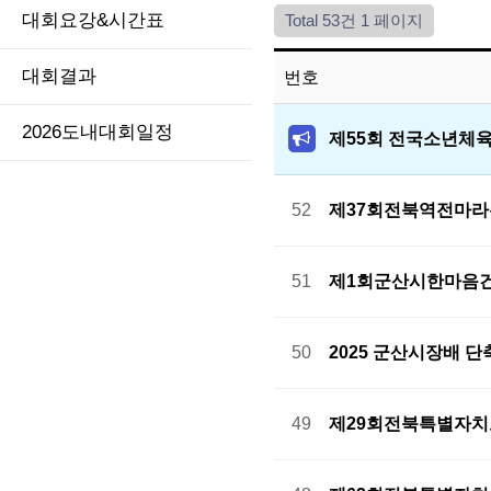
대회요강&시간표
Total 53건
1 페이지
대회결과
번호
2026도내대회일정
제55회 전국소년체
52
제37회전북역전마라
51
제1회군산시한마음
50
2025 군산시장배 
49
제29회전북특별자