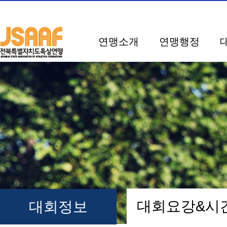
연맹소개
연맹행정
대회요강&
대회정보